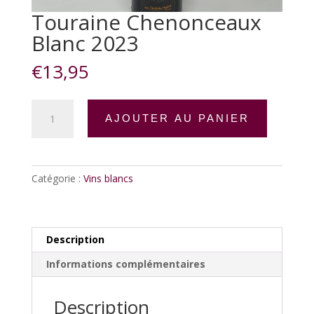
Touraine Chenonceaux
Blanc 2023
€
13,95
quantité
AJOUTER AU PANIER
de
Touraine
Chenonceaux
Blanc
Catégorie :
Vins blancs
2023
Description
Informations complémentaires
Description