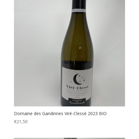
Domaine des Gandinnes Viré-Clessé 2023 BIO
€
21,50