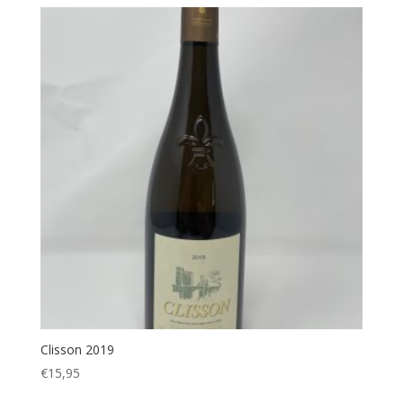
Clisson 2019
€
15,95