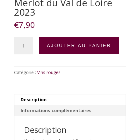
Merlot du Val de Loire
2023
€
7,90
quantité
AJOUTER AU PANIER
de
Merlot
du
Val
Catégorie :
Vins rouges
de
Loire
2023
Description
Informations complémentaires
Description