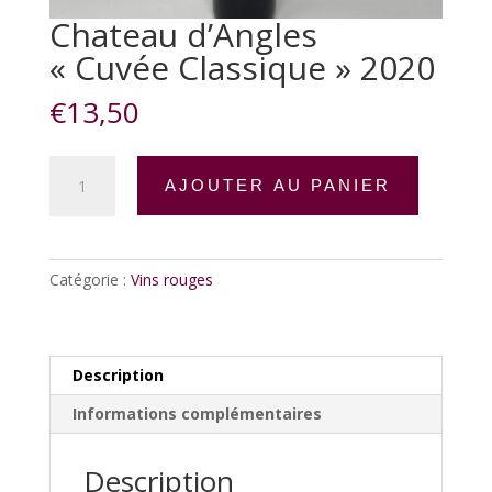
Chateau d’Angles
« Cuvée Classique » 2020
€
13,50
quantité
AJOUTER AU PANIER
de
Chateau
d'Angles
"Cuvée
Catégorie :
Vins rouges
Classique"
2020
Description
Informations complémentaires
Description